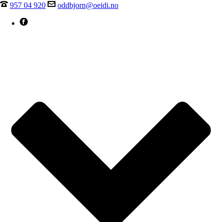
957 04 920
oddbjorn@oeidi.no